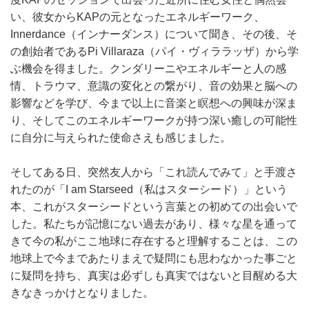
い、彼女からKAPの元となったエネルギーワーク、
Innerdance（インナーダンス）について聞き、その後、そ
の創始者であるPi Villaraza（パイ・ヴィララッザ）から学
ぶ機会を得ました。クンダリーニやエネルギーと人の感
情、トラウマ、意識の変化との繋がり、音の効果と脳への
影響などを学び、今まで以上に音楽と瞑想への興味が深ま
り、そしてこのエネルギーワークが持つ深い癒しの可能性
に自分に与えられた使命さえも感じました。
そしてある日、突然友人から「これ読んでみて」と手渡さ
れたのが「I am Starseed（私はスターシード）」という
本、これがスターシードという言葉との初めての出会いで
した。私たちが記憶にない過去があり、様々な星を通って
きて今の私がここ地球に存在すると理解することは、この
地球上で今まであたりまえで疑問にも思わなかった事ごと
に疑問を持ち、真実は必ずしも真実ではないと目醒める大
きなきっかけとなりました。