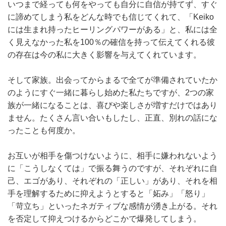
いつまで経っても何をやっても自分に自信が持てず、すぐ
に諦めてしまう私をどんな時でも信じてくれて、「Keiko
には生まれ持ったヒーリングパワーがある」と、私には全
く見えなかった私を100％の確信を持って伝えてくれる彼
の存在は今の私に大きく影響を与えてくれています。
そして家族。出会ってからまるで全てが準備されていたか
のようにすぐ一緒に暮らし始めた私たちですが、2つの家
族が一緒になることは、喜びや楽しさが増すだけではあり
ません。たくさん言い合いもしたし、正直、別れの話にな
ったことも何度か。
お互いが相手を傷つけないように、相手に嫌われないよう
に「こうしなくては」で振る舞うのですが、それぞれに自
己、エゴがあり、それぞれの「正しい」があり、それを相
手を理解するために抑えようとすると「妬み」「怒り」
「苛立ち」といったネガティブな感情が湧き上がる。それ
を否定して抑えつけるからどこかで爆発してしまう。