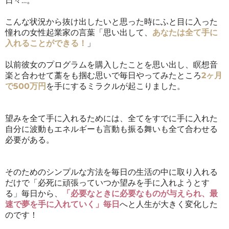
日々…。
こんな状況から抜け出したいと思った時にふと目に入った
憧れの女性起業家の言葉「思い出して、
あなたは全て手に
入れることができる！
」
以前彼女のプログラムを購入したことを思い出し、瞑想音
楽と合わせて藁をも掴む思いで毎日やってみたところ
2ヶ月
で500万円
を手にするミラクルが起こりました。
望みを全て手に入れるためには、全てをすでに手に入れた
自分に波動もエネルギーも言動も振る舞いも全て合わせる
必要がある。
そのためのシンプルな方法を毎日の生活の中に取り入れる
だけで「必死に頑張っていつか望みを手に入れようとす
る」毎日から、
「必要なときに必要なものが与えられ、最
速で夢を手に入れていく」毎日
へと人生が大きく変化した
のです！