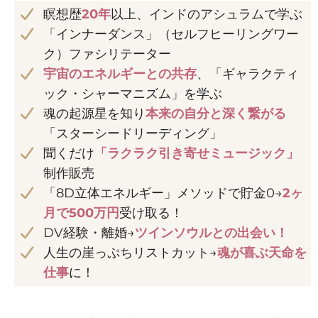
瞑想歴
20年
以上、インドのアシュラムで学ぶ
「インナーダンス」（セルフヒーリングワー
ク）ファシリテーター
宇宙のエネルギーとの共存
、「ギャラクティ
ック・シャーマニズム」を学ぶ
魂の起源星を知り
本来の自分と深く繋がる
「スターシードリーディング」
聞くだけ
「ラクラク引き寄せミュージック」
制作販売
「8D立体エネルギー」メソッドで貯金0→
2ヶ
月で500万円
受け取る！
DV経験・離婚→
ツインソウルとの出会い！
人生の崖っぷちリストカット→
魂が喜ぶ天命を
仕事
に！