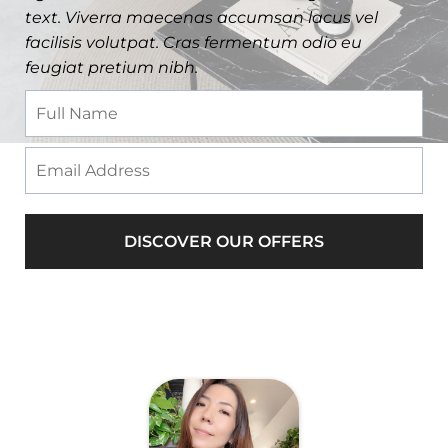
text. Viverra maecenas accumsan lacus vel
facilisis volutpat. Cras fermentum odio eu
feugiat pretium nibh.
DISCOVER OUR OFFERS