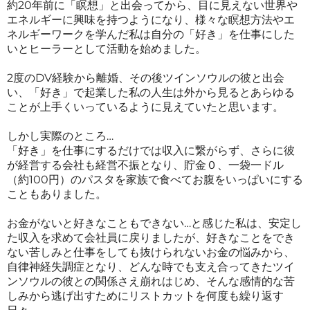
約20年前に「瞑想」と出会ってから、目に見えない世界や
エネルギーに興味を持つようになり、様々な瞑想方法やエ
ネルギーワークを学んだ私は自分の「好き」を仕事にした
いとヒーラーとして活動を始めました。
2度のDV経験から離婚、その後ツインソウルの彼と出会
い、「好き」で起業した私の人生は外から見るとあらゆる
ことが上手くいっているように見えていたと思います。
しかし実際のところ…
「好き」を仕事にするだけでは収入に繋がらず、さらに彼
が経営する会社も経営不振となり、貯金０、一袋一ドル
（約100円）のパスタを家族で食べてお腹をいっぱいにする
こともありました。
お金がないと好きなこともできない…と感じた私は、安定し
た収入を求めて会社員に戻りましたが、好きなことをでき
ない苦しみと仕事をしても抜けられないお金の悩みから、
自律神経失調症となり、どんな時でも支え合ってきたツイ
ンソウルの彼との関係さえ崩れはじめ、そんな感情的な苦
しみから逃げ出すためにリストカットを何度も繰り返す